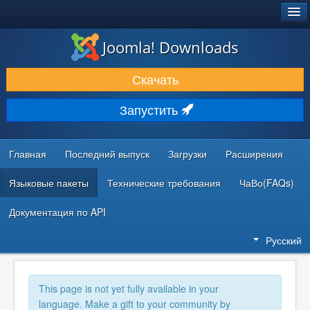
®
JOOMLA!
Joomla! Downloads
ЗАГРУЗКИ И РАСШИРЕНИЯ
Скачать
ДОКУМЕНТАЦИЯ И ОБУЧЕНИЕ
Запустить
СООБЩЕСТВО И ПОДДЕРЖКА
РЕСУРСЫ ДЛЯ РАЗРАБОТЧИКОВ
Главная
Последний выпуск
Загрузки
Расширения
Языковые пакеты
Технические требования
ЧаВо(FAQs)
Документация по API
Русский
This page is not yet fully available in your
language. Make a gift to your community by