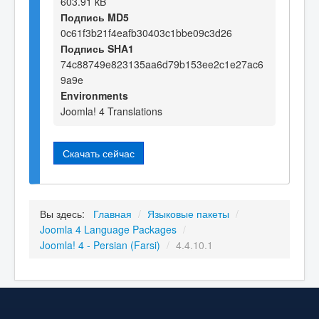
603.91 kB
Подпись MD5
0c61f3b21f4eafb30403c1bbe09c3d26
Подпись SHA1
74c88749e823135aa6d79b153ee2c1e27ac6
9a9e
Environments
Joomla! 4 Translations
Скачать сейчас
Вы здесь:
Главная
/
Языковые пакеты
/
Joomla 4 Language Packages
/
Joomla! 4 - Persian (Farsi)
/
4.4.10.1