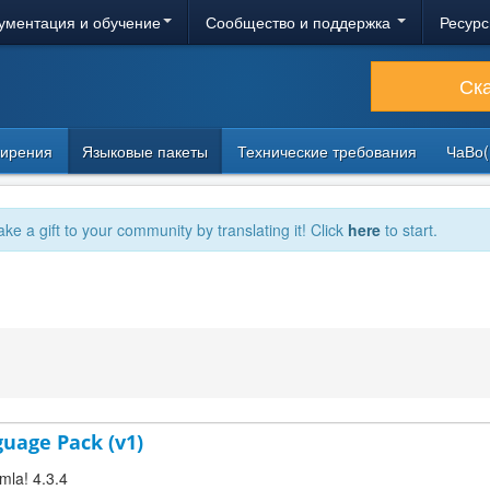
ументация и обучение
Сообщество и поддержка
Ресурс
Ск
ирения
Языковые пакеты
Технические требования
ЧаВо(
ake a gift to your community by translating it! Click
here
to start.
guage Pack (v1)
mla! 4.3.4