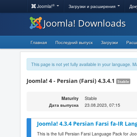
®
Joomla!
Загрузки и расширения
Док
Joomla! Downloads
Главная
Последний выпуск
Загрузки
Расш
This page is not yet fully available in your language. M
Joomla! 4 - Persian (Farsi) 4.3.4.1
Stable
Maturity
Stable
Дата выпуска
23.08.2023, 07:15
Joomla! 4.3.4 Persian Farsi fa-IR Lan
This is the full Persian Farsi Language Pack for Joo