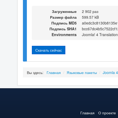
Загруженные
2 902 раз
Размер файла
599.57 kB
Подпись MD5
a0edc3c8130b8135e
Подпись SHA1
bcc67dc4b5c7522cf
Environments
Joomla! 4 Translation
Скачать сейчас
Вы здесь:
Главная
/
Языковые пакеты
/
Joomla 
Главная
О проекте