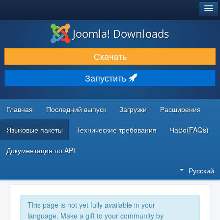
®
JOOMLA!
Joomla! Downloads
ЗАГРУЗКИ И РАСШИРЕНИЯ
Скачать
ДОКУМЕНТАЦИЯ И ОБУЧЕНИЕ
Запустить
СООБЩЕСТВО И ПОДДЕРЖКА
РЕСУРСЫ ДЛЯ РАЗРАБОТЧИКОВ
Главная
Последний выпуск
Загрузки
Расширения
Языковые пакеты
Технические требования
ЧаВо(FAQs)
Документация по API
Русский
This page is not yet fully available in your
language. Make a gift to your community by