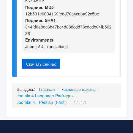
567.45 kB
Подпись MD5
12b531e0094169fedd70c4ceba92c5be
Подпись SHA1
344fd0a8dc6b47bc4d888cdd78cdcdb04fb502
36
Environments
Joomla! 4 Translations
Скачать сейчас
Вы здесь:
Главная
/
Языковые пакеты
/
Joomla 4 Language Packages
/
Joomla! 4 - Persian (Farsi)
/
4.1.4.1