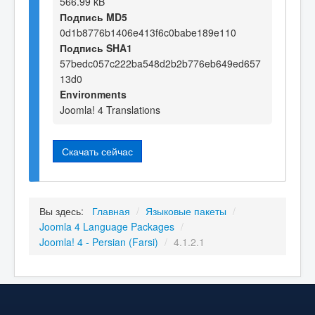
566.99 kB
Подпись MD5
0d1b8776b1406e413f6c0babe189e110
Подпись SHA1
57bedc057c222ba548d2b2b776eb649ed657
13d0
Environments
Joomla! 4 Translations
Скачать сейчас
Вы здесь:
Главная
/
Языковые пакеты
/
Joomla 4 Language Packages
/
Joomla! 4 - Persian (Farsi)
/
4.1.2.1