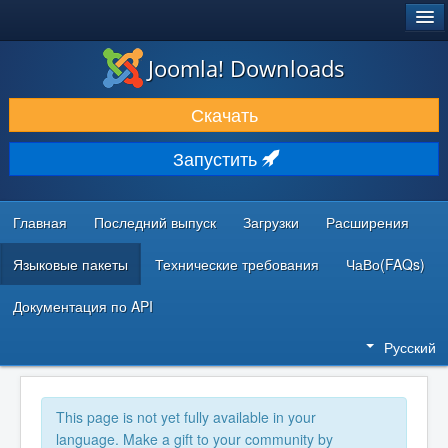
®
JOOMLA!
Joomla! Downloads
ЗАГРУЗКИ И РАСШИРЕНИЯ
Скачать
ДОКУМЕНТАЦИЯ И ОБУЧЕНИЕ
Запустить
СООБЩЕСТВО И ПОДДЕРЖКА
РЕСУРСЫ ДЛЯ РАЗРАБОТЧИКОВ
Главная
Последний выпуск
Загрузки
Расширения
Языковые пакеты
Технические требования
ЧаВо(FAQs)
Документация по API
Русский
This page is not yet fully available in your
language. Make a gift to your community by