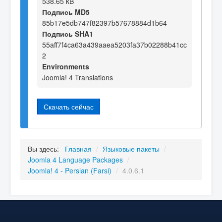
538.65 kB
Подпись MD5
85b17e5db747f82397b57678884d1b64
Подпись SHA1
55aff7f4ca63a439aaea5203fa37b02288b41cc
2
Environments
Joomla! 4 Translations
Скачать сейчас
Вы здесь:
Главная
/
Языковые пакеты
/
Joomla 4 Language Packages
/
Joomla! 4 - Persian (Farsi)
/
4.0.6.1