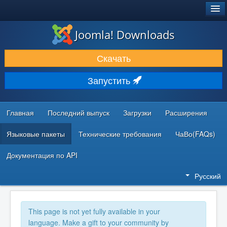
®
JOOMLA!
Joomla! Downloads
ЗАГРУЗКИ И РАСШИРЕНИЯ
Скачать
ДОКУМЕНТАЦИЯ И ОБУЧЕНИЕ
Запустить
СООБЩЕСТВО И ПОДДЕРЖКА
РЕСУРСЫ ДЛЯ РАЗРАБОТЧИКОВ
Главная
Последний выпуск
Загрузки
Расширения
Языковые пакеты
Технические требования
ЧаВо(FAQs)
Документация по API
Русский
This page is not yet fully available in your
language. Make a gift to your community by