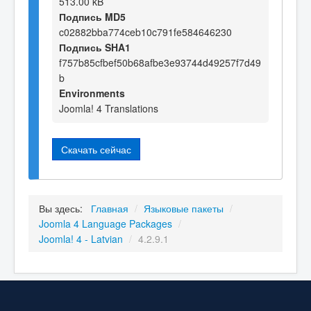
513.00 kB
Подпись MD5
c02882bba774ceb10c791fe584646230
Подпись SHA1
f757b85cfbef50b68afbe3e93744d49257f7d49
b
Environments
Joomla! 4 Translations
Скачать сейчас
Вы здесь:
Главная
/
Языковые пакеты
/
Joomla 4 Language Packages
/
Joomla! 4 - Latvian
/
4.2.9.1