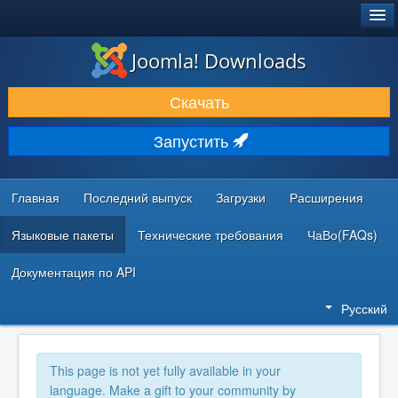
®
JOOMLA!
Joomla! Downloads
ЗАГРУЗКИ И РАСШИРЕНИЯ
Скачать
ДОКУМЕНТАЦИЯ И ОБУЧЕНИЕ
Запустить
СООБЩЕСТВО И ПОДДЕРЖКА
РЕСУРСЫ ДЛЯ РАЗРАБОТЧИКОВ
Главная
Последний выпуск
Загрузки
Расширения
Языковые пакеты
Технические требования
ЧаВо(FAQs)
Документация по API
Русский
This page is not yet fully available in your
language. Make a gift to your community by