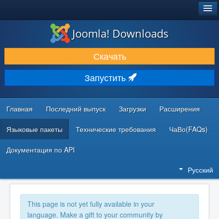
®
JOOMLA!
Joomla! Downloads
ЗАГРУЗКИ И РАСШИРЕНИЯ
Скачать
ДОКУМЕНТАЦИЯ И ОБУЧЕНИЕ
Запустить
СООБЩЕСТВО И ПОДДЕРЖКА
РЕСУРСЫ ДЛЯ РАЗРАБОТЧИКОВ
Главная
Последний выпуск
Загрузки
Расширения
Языковые пакеты
Технические требования
ЧаВо(FAQs)
Документация по API
Русский
This page is not yet fully available in your
language. Make a gift to your community by