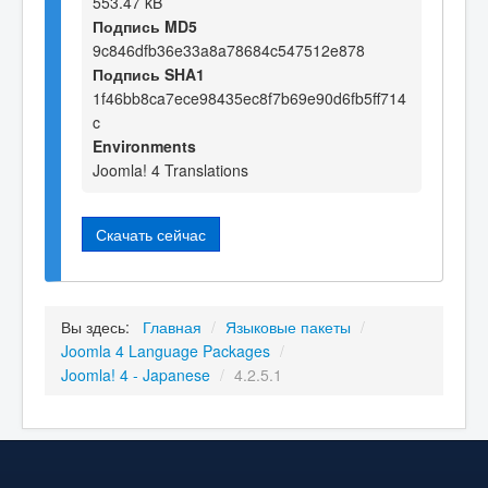
553.47 kB
Подпись MD5
9c846dfb36e33a8a78684c547512e878
Подпись SHA1
1f46bb8ca7ece98435ec8f7b69e90d6fb5ff714
c
Environments
Joomla! 4 Translations
Скачать сейчас
Вы здесь:
Главная
/
Языковые пакеты
/
Joomla 4 Language Packages
/
Joomla! 4 - Japanese
/
4.2.5.1