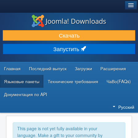
®
JOOMLA!
Joomla! Downloads
ЗАГРУЗКИ И РАСШИРЕНИЯ
Скачать
ДОКУМЕНТАЦИЯ И ОБУЧЕНИЕ
Запустить
СООБЩЕСТВО И ПОДДЕРЖКА
РЕСУРСЫ ДЛЯ РАЗРАБОТЧИКОВ
Главная
Последний выпуск
Загрузки
Расширения
Языковые пакеты
Технические требования
ЧаВо(FAQs)
Документация по API
Русский
This page is not yet fully available in your
language. Make a gift to your community by