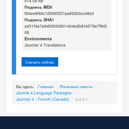
514.08 kB
Подпись MD5
f84ee9f66c1d556f357aa992b0cc48a3
Подпись SHA1
a431f4a7a9d0953d901404edb834579e7ffef2
08
Environments
Joomla! 4 Translations
Скачать сейчас
Вы здесь:
Главная
/
Языковые пакеты
/
Joomla 4 Language Packages
/
Joomla! 4 - French (Canada)
/
4.4.2.1