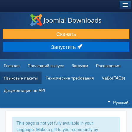
®
JOOMLA!
Joomla! Downloads
ЗАГРУЗКИ И РАСШИРЕНИЯ
Скачать
ДОКУМЕНТАЦИЯ И ОБУЧЕНИЕ
Запустить
СООБЩЕСТВО И ПОДДЕРЖКА
РЕСУРСЫ ДЛЯ РАЗРАБОТЧИКОВ
Главная
Последний выпуск
Загрузки
Расширения
Языковые пакеты
Технические требования
ЧаВо(FAQs)
Документация по API
Русский
This page is not yet fully available in your
language. Make a gift to your community by