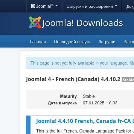
®
Joomla!
Загрузки и расширения
Док
Joomla! Downloads
Главная
Последний выпуск
Загрузки
Расш
This page is not yet fully available in your language. M
Joomla! 4 - French (Canada) 4.4.10.2
Stabl
Maturity
Stable
Дата выпуска
07.01.2025, 16:33
Joomla! 4.4.10 French, Canada fr-CA
This is the full French, Canada Language Pack for 