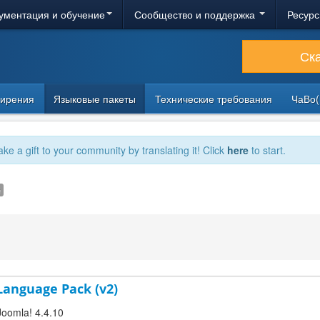
ументация и обучение
Сообщество и поддержка
Ресурс
Ск
ирения
Языковые пакеты
Технические требования
ЧаВо(
ake a gift to your community by translating it! Click
here
to start.
e
 Language Pack (v2)
Joomla! 4.4.10