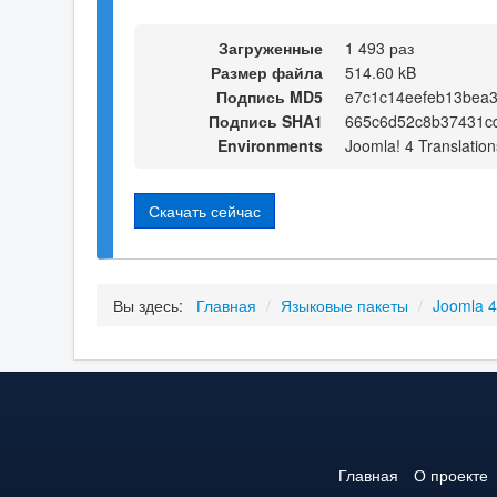
Загруженные
1 493 раз
Размер файла
514.60 kB
Подпись MD5
e7c1c14eefeb13bea
Подпись SHA1
665c6d52c8b37431c
Environments
Joomla! 4 Translation
Скачать сейчас
Вы здесь:
Главная
/
Языковые пакеты
/
Joomla 
Главная
О проекте