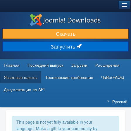
®
JOOMLA!
Joomla! Downloads
ЗАГРУЗКИ И РАСШИРЕНИЯ
Скачать
ДОКУМЕНТАЦИЯ И ОБУЧЕНИЕ
Запустить
СООБЩЕСТВО И ПОДДЕРЖКА
РЕСУРСЫ ДЛЯ РАЗРАБОТЧИКОВ
Главная
Последний выпуск
Загрузки
Расширения
Языковые пакеты
Технические требования
ЧаВо(FAQs)
Документация по API
Русский
This page is not yet fully available in your
language. Make a gift to your community by