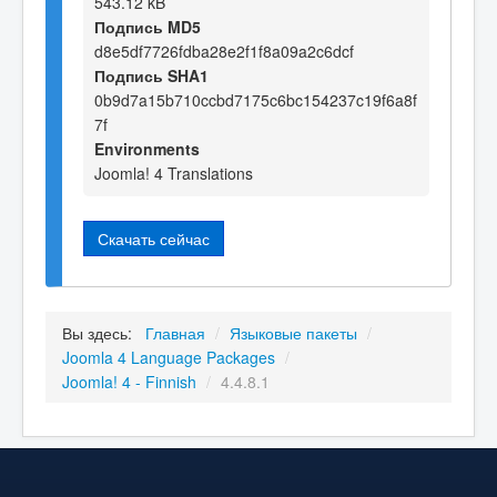
543.12 kB
Подпись MD5
d8e5df7726fdba28e2f1f8a09a2c6dcf
Подпись SHA1
0b9d7a15b710ccbd7175c6bc154237c19f6a8f
7f
Environments
Joomla! 4 Translations
Скачать сейчас
Вы здесь:
Главная
/
Языковые пакеты
/
Joomla 4 Language Packages
/
Joomla! 4 - Finnish
/
4.4.8.1