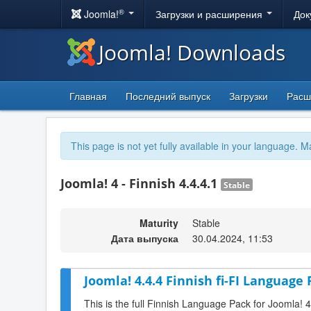
®
Joomla!
Загрузки и расширения
Док
Joomla! Downloads
Главная
Последний выпуск
Загрузки
Расш
This page is not yet fully available in your language. M
Joomla! 4 - Finnish 4.4.4.1
Stable
Maturity
Stable
Дата выпуска
30.04.2024, 11:53
Joomla! 4.4.4 Finnish fi-FI Language 
This is the full Finnish Language Pack for Joomla! 4