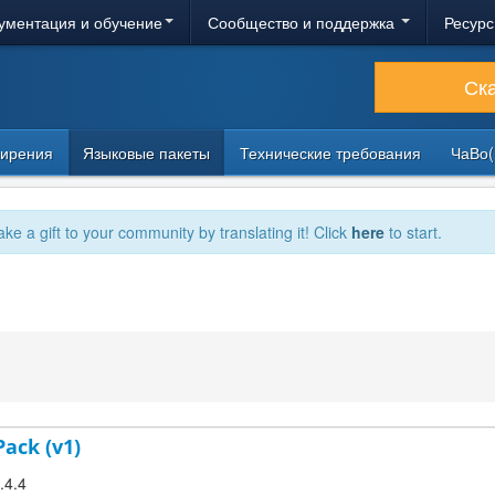
ументация и обучение
Сообщество и поддержка
Ресурс
Ск
ирения
Языковые пакеты
Технические требования
ЧаВо(
ake a gift to your community by translating it! Click
here
to start.
Pack (v1)
.4.4