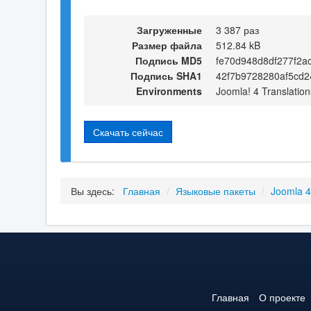
Загруженные
3 387 раз
Размер файла
512.84 kB
Подпись MD5
fe70d948d8df277f2a
Подпись SHA1
42f7b9728280af5cd
Environments
Joomla! 4 Translation
Скачать сейчас
Вы здесь:
Главная
/
Языковые пакеты
/
Joomla 
Главная
О проекте