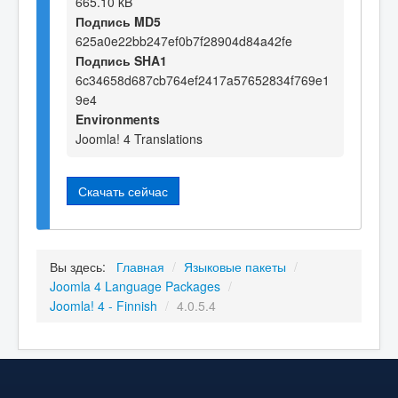
665.10 kB
Подпись MD5
625a0e22bb247ef0b7f28904d84a42fe
Подпись SHA1
6c34658d687cb764ef2417a57652834f769e1
9e4
Environments
Joomla! 4 Translations
Скачать сейчас
Вы здесь:
Главная
/
Языковые пакеты
/
Joomla 4 Language Packages
/
Joomla! 4 - Finnish
/
4.0.5.4