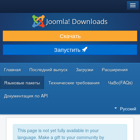
®
JOOMLA!
Joomla! Downloads
ЗАГРУЗКИ И РАСШИРЕНИЯ
Скачать
ДОКУМЕНТАЦИЯ И ОБУЧЕНИЕ
Запустить
СООБЩЕСТВО И ПОДДЕРЖКА
РЕСУРСЫ ДЛЯ РАЗРАБОТЧИКОВ
Главная
Последний выпуск
Загрузки
Расширения
Языковые пакеты
Технические требования
ЧаВо(FAQs)
Документация по API
Русский
This page is not yet fully available in your
language. Make a gift to your community by