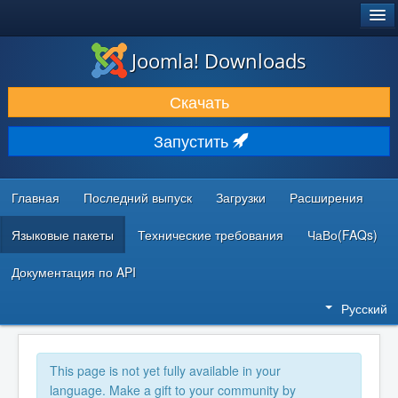
®
JOOMLA!
Joomla! Downloads
ЗАГРУЗКИ И РАСШИРЕНИЯ
Скачать
ДОКУМЕНТАЦИЯ И ОБУЧЕНИЕ
Запустить
СООБЩЕСТВО И ПОДДЕРЖКА
РЕСУРСЫ ДЛЯ РАЗРАБОТЧИКОВ
Главная
Последний выпуск
Загрузки
Расширения
Языковые пакеты
Технические требования
ЧаВо(FAQs)
Документация по API
Русский
This page is not yet fully available in your
language. Make a gift to your community by