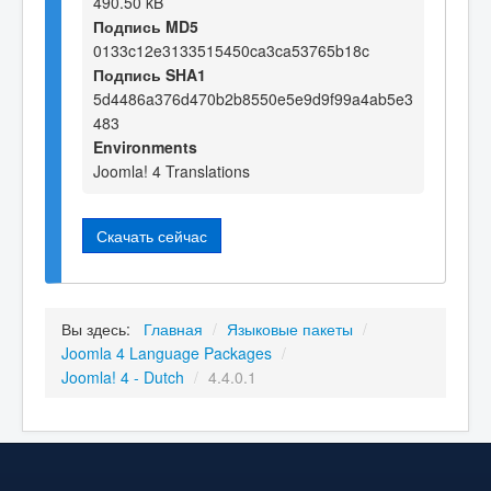
490.50 kB
Подпись MD5
0133c12e3133515450ca3ca53765b18c
Подпись SHA1
5d4486a376d470b2b8550e5e9d9f99a4ab5e3
483
Environments
Joomla! 4 Translations
Скачать сейчас
Вы здесь:
Главная
/
Языковые пакеты
/
Joomla 4 Language Packages
/
Joomla! 4 - Dutch
/
4.4.0.1