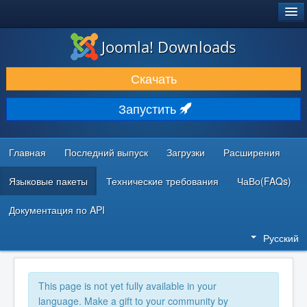
®
JOOMLA!
Joomla! Downloads
ЗАГРУЗКИ И РАСШИРЕНИЯ
Скачать
ДОКУМЕНТАЦИЯ И ОБУЧЕНИЕ
Запустить
СООБЩЕСТВО И ПОДДЕРЖКА
РЕСУРСЫ ДЛЯ РАЗРАБОТЧИКОВ
Главная
Последний выпуск
Загрузки
Расширения
Языковые пакеты
Технические требования
ЧаВо(FAQs)
Документация по API
Русский
This page is not yet fully available in your
language. Make a gift to your community by