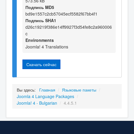
573.56 kB
Подпись MD5
bd9e1557c2cb57045ecf5582f67bb4f1
Подпись SHA1
d26c19219f386e14ff9927f3d54fe8c2a960006
c
Environments
Joomla! 4 Translations
Скачать сейчас
Вы здесь:
Главная
/
Языковые пакеты
/
Joomla 4 Language Packages
/
Joomla! 4 - Bulgarian
/
4.4.5.1