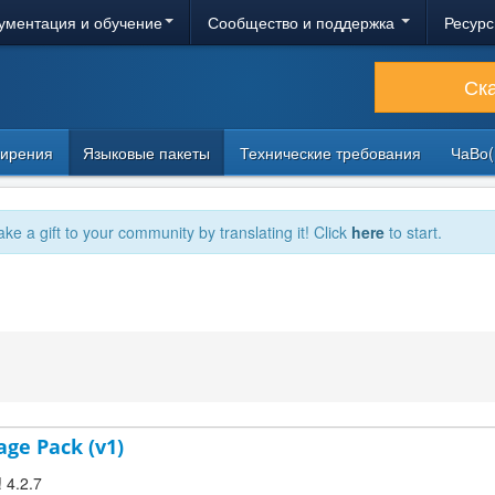
ументация и обучение
Сообщество и поддержка
Ресурс
Ск
ирения
Языковые пакеты
Технические требования
ЧаВо(
ake a gift to your community by translating it! Click
here
to start.
age Pack (v1)
! 4.2.7