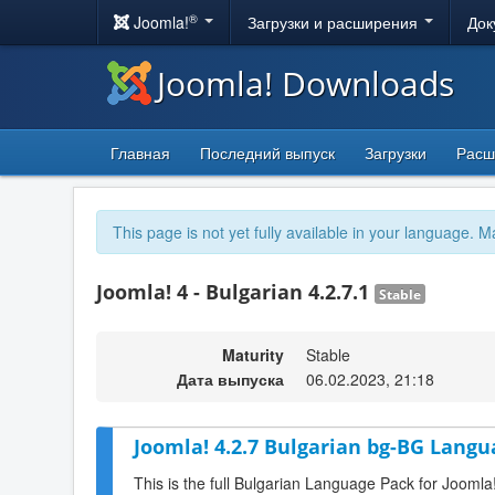
®
Joomla!
Загрузки и расширения
Док
Joomla! Downloads
Главная
Последний выпуск
Загрузки
Расш
This page is not yet fully available in your language. M
Joomla! 4 - Bulgarian 4.2.7.1
Stable
Maturity
Stable
Дата выпуска
06.02.2023, 21:18
Joomla! 4.2.7 Bulgarian bg-BG Langu
This is the full Bulgarian Language Pack for Joomla