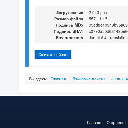
Загруженные
2 543 раз
Размер файла
557.11 kB
Подпись MD5
95ed8e10349b95a69
Подпись SHA1
c0790a50d6a149be6
Environments
Joomla! 4 Translation
Скачать сейчас
Вы здесь:
Главная
/
Языковые пакеты
/
Joomla 
Главная
О проекте