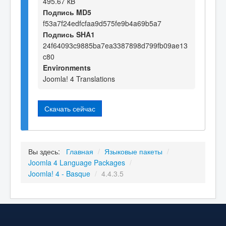
495.67 kB
Подпись MD5
f53a7f24edfcfaa9d575fe9b4a69b5a7
Подпись SHA1
24f64093c9885ba7ea3387898d799fb09ae13
c80
Environments
Joomla! 4 Translations
Скачать сейчас
Вы здесь:
Главная
/
Языковые пакеты
/
Joomla 4 Language Packages
/
Joomla! 4 - Basque
/
4.4.3.5