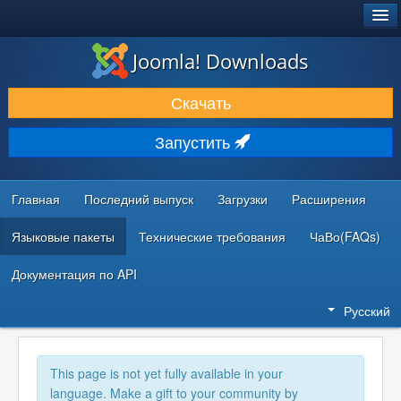
®
JOOMLA!
Joomla! Downloads
ЗАГРУЗКИ И РАСШИРЕНИЯ
Скачать
ДОКУМЕНТАЦИЯ И ОБУЧЕНИЕ
Запустить
СООБЩЕСТВО И ПОДДЕРЖКА
РЕСУРСЫ ДЛЯ РАЗРАБОТЧИКОВ
Главная
Последний выпуск
Загрузки
Расширения
Языковые пакеты
Технические требования
ЧаВо(FAQs)
Документация по API
Русский
This page is not yet fully available in your
language. Make a gift to your community by