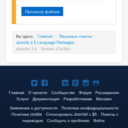
Просмотр файлов
Вы здесь:
Главная
/
Языковые пакеты
/
Joomla 2.5 Language Packages
/
Joomla! 2.5 - Serbian (Cyrillic)
Joomla!
Joomla!
Joomla!
Joomla!
Joomla!
Joomla!
Joomla!
в
в
в
в
в
в
на
Главная
О проекте
Сообщество
Форум
Расширения
Услуги
Документация
Разработчикам
Магазин
Твиттере
Facebook
YouTube
LinkedIn
Pinterest
Instagram
GitHub
Заявление о доступности
Политика конфидициальности
Политика cookie
Спонсировать Joomla! с $5
Помочь с
переводом
Сообщить о проблеме
Войти