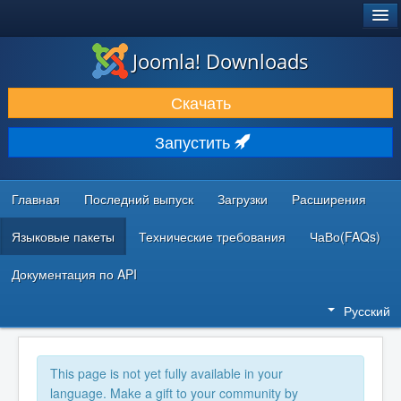
®
JOOMLA!
Joomla! Downloads
ЗАГРУЗКИ И РАСШИРЕНИЯ
Скачать
ДОКУМЕНТАЦИЯ И ОБУЧЕНИЕ
Запустить
СООБЩЕСТВО И ПОДДЕРЖКА
РЕСУРСЫ ДЛЯ РАЗРАБОТЧИКОВ
Главная
Последний выпуск
Загрузки
Расширения
Языковые пакеты
Технические требования
ЧаВо(FAQs)
Документация по API
Русский
This page is not yet fully available in your
language. Make a gift to your community by