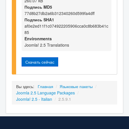
260.07 kB
Подпись MD5
77d8b27db2a6b312340260d599fa4dff
Подпись SHA1
af0e2ed11f1c074922205906cca0c8b683b41c
85
Environments
Joomla! 2.5 Translations
Скачать сейчас
Вы здесь:
Главная
/
Языковые пакеты
/
Joomla 2.5 Language Packages
/
Joomla! 2.5 - Italian
/
2.5.9.1