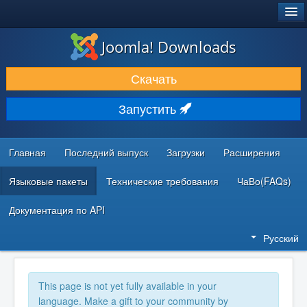
®
JOOMLA!
Joomla! Downloads
ЗАГРУЗКИ И РАСШИРЕНИЯ
Скачать
ДОКУМЕНТАЦИЯ И ОБУЧЕНИЕ
Запустить
СООБЩЕСТВО И ПОДДЕРЖКА
РЕСУРСЫ ДЛЯ РАЗРАБОТЧИКОВ
Главная
Последний выпуск
Загрузки
Расширения
Языковые пакеты
Технические требования
ЧаВо(FAQs)
Документация по API
Русский
This page is not yet fully available in your
language. Make a gift to your community by