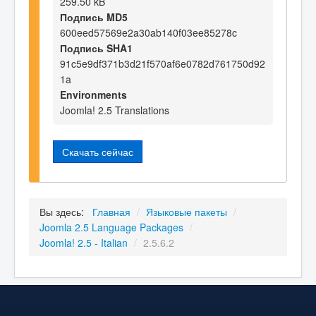
259.50 kB
Подпись MD5
600eed57569e2a30ab140f03ee85278c
Подпись SHA1
91c5e9df371b3d21f570af6e0782d761750d92
1a
Environments
Joomla! 2.5 Translations
Скачать сейчас
Вы здесь:
Главная
/
Языковые пакеты
/
Joomla 2.5 Language Packages
/
Joomla! 2.5 - Italian
/
2.5.6.2