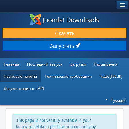
®
JOOMLA!
Joomla! Downloads
ЗАГРУЗКИ И РАСШИРЕНИЯ
Скачать
ДОКУМЕНТАЦИЯ И ОБУЧЕНИЕ
Запустить
СООБЩЕСТВО И ПОДДЕРЖКА
РЕСУРСЫ ДЛЯ РАЗРАБОТЧИКОВ
Главная
Последний выпуск
Загрузки
Расширения
Языковые пакеты
Технические требования
ЧаВо(FAQs)
Документация по API
Русский
This page is not yet fully available in your
language. Make a gift to your community by