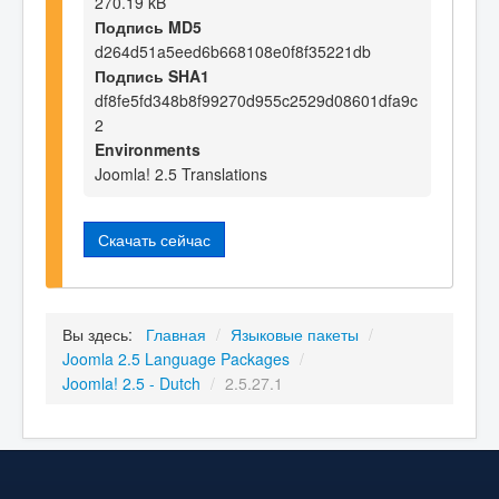
270.19 kB
Подпись MD5
d264d51a5eed6b668108e0f8f35221db
Подпись SHA1
df8fe5fd348b8f99270d955c2529d08601dfa9c
2
Environments
Joomla! 2.5 Translations
Скачать сейчас
Вы здесь:
Главная
/
Языковые пакеты
/
Joomla 2.5 Language Packages
/
Joomla! 2.5 - Dutch
/
2.5.27.1