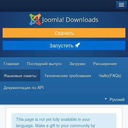
®
JOOMLA!
Joomla! Downloads
ЗАГРУЗКИ И РАСШИРЕНИЯ
Скачать
ДОКУМЕНТАЦИЯ И ОБУЧЕНИЕ
Запустить
СООБЩЕСТВО И ПОДДЕРЖКА
РЕСУРСЫ ДЛЯ РАЗРАБОТЧИКОВ
Главная
Последний выпуск
Загрузки
Расширения
Языковые пакеты
Технические требования
ЧаВо(FAQs)
Документация по API
Русский
This page is not yet fully available in your
language. Make a gift to your community by