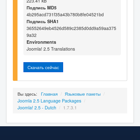
223.41 kB
Подпись MD5
4b295acd731f35a43b780b8fe04521bd
Подпись SHA1
36552649eb4526d589c2385d0dd9a59aa375
9a32
Environments
Joomla! 2.5 Translations
Скачать сейчас
Вы здесь:
Главная
/
Языковые пакеты
/
Joomla 2.5 Language Packages
/
Joomla! 2.5 - Dutch
/
1.7.3.1