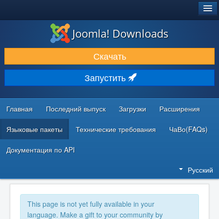
®
JOOMLA!
Joomla! Downloads
ЗАГРУЗКИ И РАСШИРЕНИЯ
Скачать
ДОКУМЕНТАЦИЯ И ОБУЧЕНИЕ
Запустить
СООБЩЕСТВО И ПОДДЕРЖКА
РЕСУРСЫ ДЛЯ РАЗРАБОТЧИКОВ
Главная
Последний выпуск
Загрузки
Расширения
Языковые пакеты
Технические требования
ЧаВо(FAQs)
Документация по API
Русский
This page is not yet fully available in your
language. Make a gift to your community by