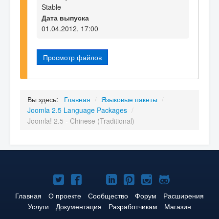
Stable
Дата выпуска
01.04.2012, 17:00
Просмотр файлов
Вы здесь:
Главная
/
Языковые пакеты
/
Joomla 2.5 Language Packages
/
Joomla! 2.5 - Chinese (Traditional)
Joomla!
Joomla!
Joomla!
Joomla!
Joomla!
Joomla!
Joomla!
в
в
в
в
в
в
на
Главная
О проекте
Сообщество
Форум
Расширения
Услуги
Документация
Разработчикам
Магазин
Твиттере
Facebook
YouTube
LinkedIn
Pinterest
Instagram
GitHub