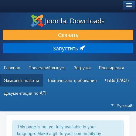
®
JOOMLA!
Joomla! Downloads
ЗАГРУЗКИ И РАСШИРЕНИЯ
Скачать
ДОКУМЕНТАЦИЯ И ОБУЧЕНИЕ
Запустить
СООБЩЕСТВО И ПОДДЕРЖКА
РЕСУРСЫ ДЛЯ РАЗРАБОТЧИКОВ
Главная
Последний выпуск
Загрузки
Расширения
Языковые пакеты
Технические требования
ЧаВо(FAQs)
Документация по API
Русский
This page is not yet fully available in your
language. Make a gift to your community by