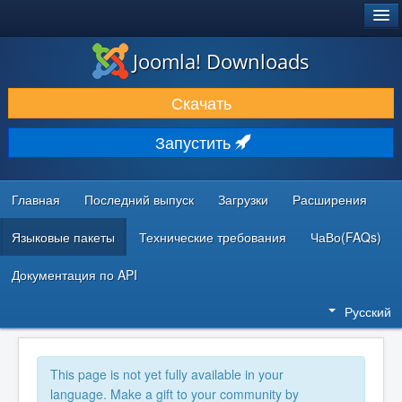
®
JOOMLA!
Joomla! Downloads
ЗАГРУЗКИ И РАСШИРЕНИЯ
Скачать
ДОКУМЕНТАЦИЯ И ОБУЧЕНИЕ
Запустить
СООБЩЕСТВО И ПОДДЕРЖКА
РЕСУРСЫ ДЛЯ РАЗРАБОТЧИКОВ
Главная
Последний выпуск
Загрузки
Расширения
Языковые пакеты
Технические требования
ЧаВо(FAQs)
Документация по API
Русский
This page is not yet fully available in your
language. Make a gift to your community by