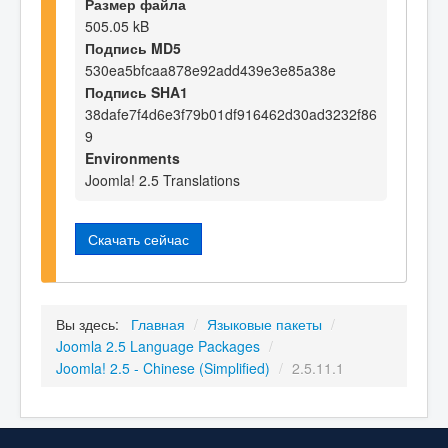
Размер файла
505.05 kB
Подпись MD5
530ea5bfcaa878e92add439e3e85a38e
Подпись SHA1
38dafe7f4d6e3f79b01df916462d30ad3232f86
9
Environments
Joomla! 2.5 Translations
Скачать сейчас
Вы здесь:
Главная
/
Языковые пакеты
/
Joomla 2.5 Language Packages
/
Joomla! 2.5 - Chinese (Simplified)
/
2.5.11.1