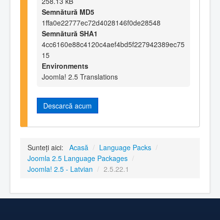
258.13 kB
Semnătură MD5
1ffa0e22777ec72d4028146f0de28548
Semnătură SHA1
4cc6160e88c4120c4aef4bd5f227942389ec75
15
Environments
Joomla! 2.5 Translations
Descarcă acum
Sunteți aici:
Acasă
/
Language Packs
/
Joomla 2.5 Language Packages
/
Joomla! 2.5 - Latvian
/
2.5.22.1