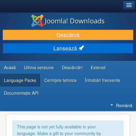
®
JOOMLA!
Joomla! Downloads
DESCARCĂ & ȘI EXTINDE
Descărcă
DESCOPERĂ & ÎNVAȚĂ
Lansează
COMUNITATE & SUPORT
RESURSE DEZVOLTATORI
Acasă
Ultima versiune
Descărcări
Extensii
Language Packs
Cerințele tehnice
Întrebări frecvente
Documentaţie API
Română
This page is not yet fully available in your
language. Make a gift to your community by