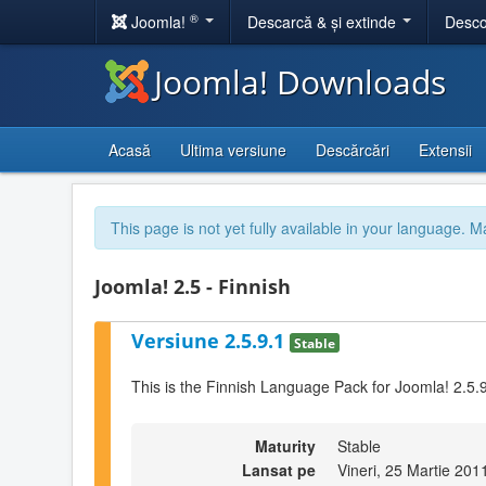
®
Joomla!
Descarcă & și extinde
Desco
Joomla! Downloads
Acasă
Ultima versiune
Descărcări
Extensii
This page is not yet fully available in your language. M
Joomla! 2.5 - Finnish
Versiune 2.5.9.1
Stable
This is the Finnish Language Pack for Joomla! 2.5.
Maturity
Stable
Lansat pe
Vineri, 25 Martie 201