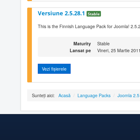
Versiune 2.5.28.1
Stable
This is the Finnish Language Pack for Joomla! 2.5.
Maturity
Stable
Lansat pe
Vineri, 25 Martie 201
Vezi fișierele
Sunteți aici:
Acasă
/
Language Packs
/
Joomla 2.