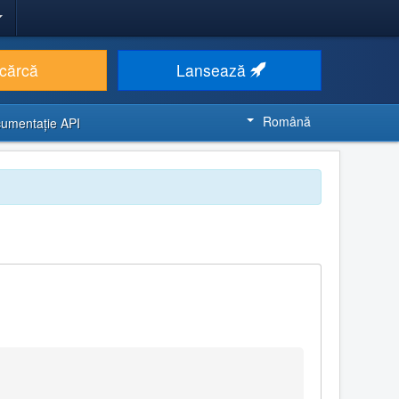
cărcă
Lansează
Română
umentaţie API