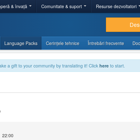
peră & învață
Comunitate & suport
Resurse dezvoltatori
Des
Language Packs
Cerințele tehnice
Întrebări frecvente
Doc
ake a gift to your community by translating it! Click
here
to start.
9
1 22:00