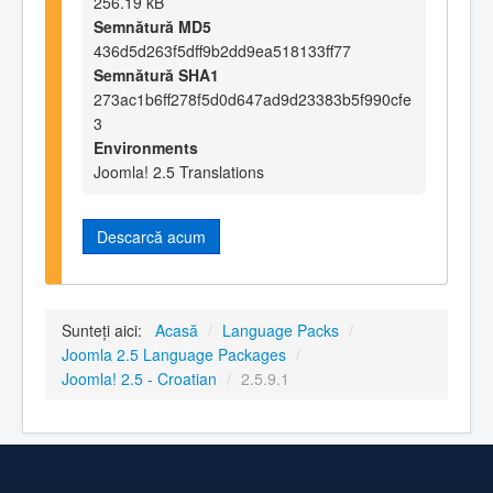
256.19 kB
Semnătură MD5
436d5d263f5dff9b2dd9ea518133ff77
Semnătură SHA1
273ac1b6ff278f5d0d647ad9d23383b5f990cfe
3
Environments
Joomla! 2.5 Translations
Descarcă acum
Sunteți aici:
Acasă
/
Language Packs
/
Joomla 2.5 Language Packages
/
Joomla! 2.5 - Croatian
/
2.5.9.1