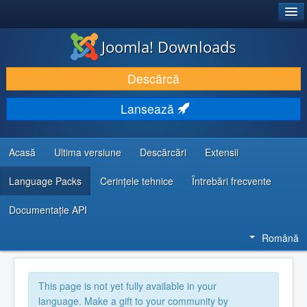
®
JOOMLA!
Joomla! Downloads
DESCARCĂ & ȘI EXTINDE
Descărcă
DESCOPERĂ & ÎNVAȚĂ
Lansează
COMUNITATE & SUPORT
RESURSE DEZVOLTATORI
Acasă
Ultima versiune
Descărcări
Extensii
Language Packs
Cerințele tehnice
Întrebări frecvente
Documentaţie API
Română
This page is not yet fully available in your
language. Make a gift to your community by