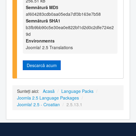
256.51 kB
Semnătură MD5
af604283cdb0aa05eda7df3b163e7b58
Semnătură SHA1
b3fb9bb90c5e30ea0e822bf1d2d0c2dfe724e2
9d
Environments
Joomla! 2.5 Translations
Descarcă acum
Sunteți aici:
Acasă
/
Language Packs
/
Joomla 2.5 Language Packages
/
Joomla! 2.5 - Croatian
/
2.5.13.1