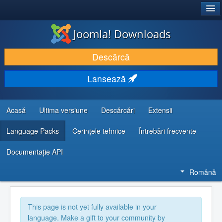
®
JOOMLA!
Joomla! Downloads
DESCARCĂ & ȘI EXTINDE
Descărcă
DESCOPERĂ & ÎNVAȚĂ
Lansează
COMUNITATE & SUPORT
RESURSE DEZVOLTATORI
Acasă
Ultima versiune
Descărcări
Extensii
Language Packs
Cerințele tehnice
Întrebări frecvente
Documentaţie API
Română
This page is not yet fully available in your
language. Make a gift to your community by