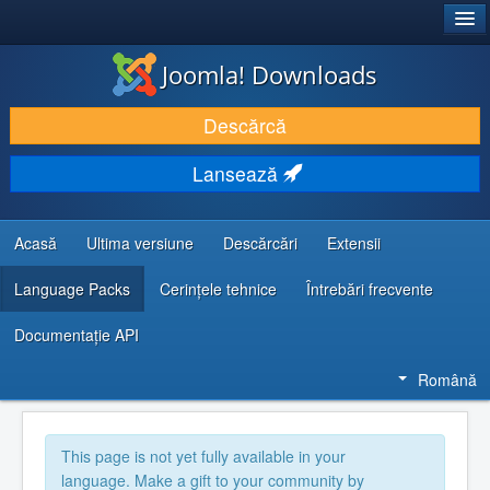
®
JOOMLA!
Joomla! Downloads
DESCARCĂ & ȘI EXTINDE
Descărcă
DESCOPERĂ & ÎNVAȚĂ
Lansează
COMUNITATE & SUPORT
RESURSE DEZVOLTATORI
Acasă
Ultima versiune
Descărcări
Extensii
Language Packs
Cerințele tehnice
Întrebări frecvente
Documentaţie API
Română
This page is not yet fully available in your
language. Make a gift to your community by