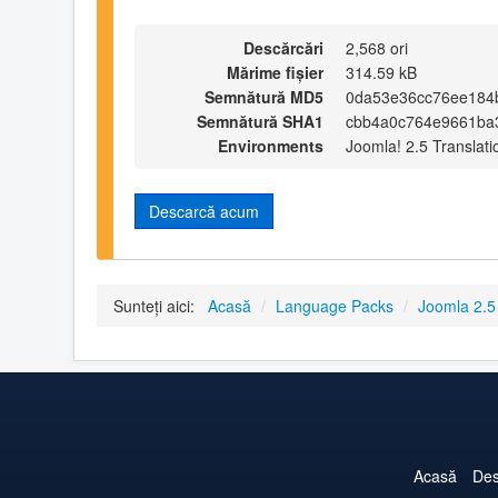
Descărcări
2,568 ori
Mărime fișier
314.59 kB
Semnătură MD5
0da53e36cc76ee184
Semnătură SHA1
cbb4a0c764e9661ba
Environments
Joomla! 2.5 Translati
Descarcă acum
Sunteți aici:
Acasă
/
Language Packs
/
Joomla 2.
Acasă
Des