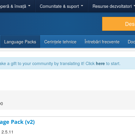
peră & învață
Comunitate & suport
Resurse dezvoltatori
Des
Language Packs
Cerințele tehnice
Întrebări frecvente
Doc
ake a gift to your community by translating it! Click
here
to start.
00
age Pack (v2)
! 2.5.11