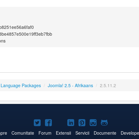
b8251ee56a6faf0
3be4857e500e19ff3eb7fbb
ons
5 Language Packages
/
Joomla! 2.5 - Afrikaans
/
2.5.11.2
Joomla!
Joomla!
Joomla!
Joomla!
Joomla!
Joomla!
Joomla!
pe
pe
pe
pe
pe
pe
pe
pre
Comunitate
Forum
Extensii
Servicii
Documente
Develope