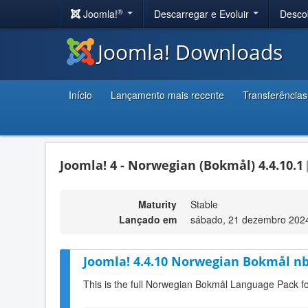
®
Joomla!
Descarregar e Evoluir
Desco
Joomla! Downloads
Início
Lançamento mais recente
Transferências
Joomla! 4 - Norwegian (Bokmål) 4.4.10.1
Maturity
Stable
Lançado em
sábado, 21 dezembro 202
Joomla! 4.4.10 Norwegian Bokmål n
This is the full Norwegian Bokmål Language Pack f