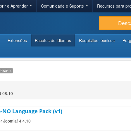
brir e Aprender
Comunidade e Suporte
Recursos para p
Desc
Extensões
Pacotes de idiomas
Requisitos técnicos
Perg
Stable
4 08:10
b-NO Language Pack (v1)
or Joomla! 4.4.10