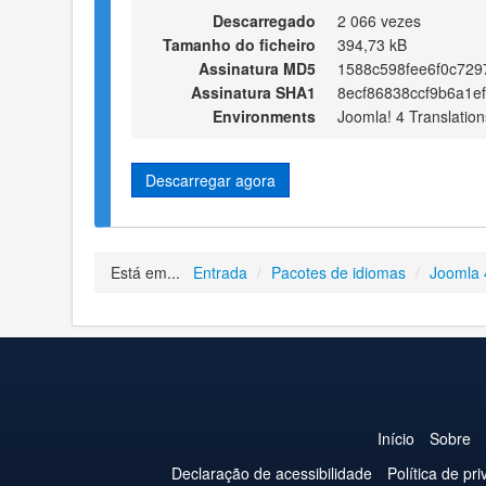
Descarregado
2 066 vezes
Tamanho do ficheiro
394,73 kB
Assinatura MD5
1588c598fee6f0c72
Assinatura SHA1
8ecf86838ccf9b6a1e
Environments
Joomla! 4 Translation
Descarregar agora
Está em...
Entrada
/
Pacotes de idiomas
/
Joomla 
Início
Sobre
Declaração de acessibilidade
Política de pr