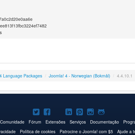
97a0c2d20e0aa6e
fee813f13fbc3224ef7482
s
4 Language Packages
/
Joomla! 4 - Norwegian (Bokmål)
/
4.4.10.1
Joomla!
Joomla!
Joomla!
Joomla!
Joomla!
Joomla!
Joomla!
no
no
no
no
no
no
no
Comunidade
Fórum
Extensões
Serviços
Documentação
Progr
Twitter
Facebook
YouTube
LinkedIn
Pinterest
Instagram
GitHub
ivacidade
Política de cookies
Patrocine o Joomla! com $5
Ajude a t