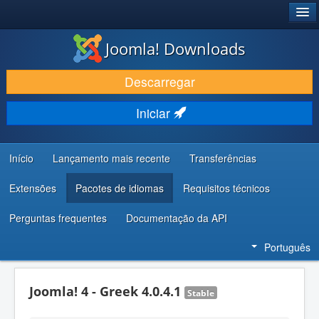
®
JOOMLA!
Joomla! Downloads
DESCARREGAR E EVOLUIR
Descarregar
DESCOBRIR E APRENDER
Iniciar
COMUNIDADE E SUPORTE
RECURSOS PARA PROGRAMADORES
Início
Lançamento mais recente
Transferências
Extensões
Pacotes de idiomas
Requisitos técnicos
Perguntas frequentes
Documentação da API
Português
Joomla! 4 - Greek 4.0.4.1
Stable