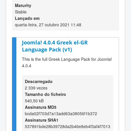
Maturity
Stable
Lançado em
quarta-feira, 27 outubro 2021 11:48
Joomla! 4.0.4 Greek el-GR
Language Pack (v1)
This is the full Greek Language Pack for Joomla!
4.0.4
Descarregado
2 339 vezes
Tamanho do ficheiro
540,50 kB
Assinatura MD5
bcda02f703d7a13add63a38056f1b372
Assinatura SHA1
537891bde28b39728da2b46e8eb4f3af4f7013