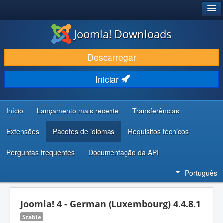
®
JOOMLA!
Joomla! Downloads
DESCARREGAR E EVOLUIR
Descarregar
DESCOBRIR E APRENDER
Iniciar
COMUNIDADE E SUPORTE
RECURSOS PARA PROGRAMADORES
Início
Lançamento mais recente
Transferências
Extensões
Pacotes de idiomas
Requisitos técnicos
Perguntas frequentes
Documentação da API
Português
Joomla! 4 - German (Luxembourg) 4.4.8.1
Stable