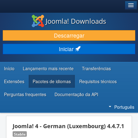
®
JOOMLA!
Joomla! Downloads
DESCARREGAR E EVOLUIR
Descarregar
DESCOBRIR E APRENDER
Iniciar
COMUNIDADE E SUPORTE
RECURSOS PARA PROGRAMADORES
Início
Lançamento mais recente
Transferências
Extensões
Pacotes de idiomas
Requisitos técnicos
Perguntas frequentes
Documentação da API
Português
Joomla! 4 - German (Luxembourg) 4.4.7.1
Stable