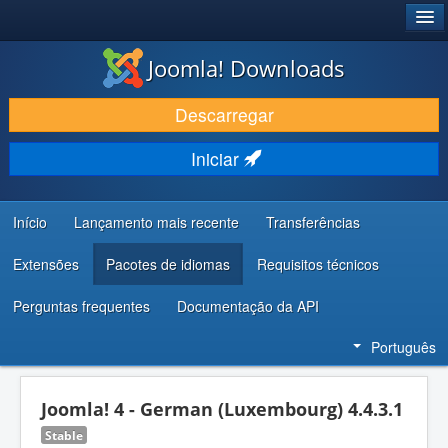
®
JOOMLA!
Joomla! Downloads
DESCARREGAR E EVOLUIR
Descarregar
DESCOBRIR E APRENDER
Iniciar
COMUNIDADE E SUPORTE
RECURSOS PARA PROGRAMADORES
Início
Lançamento mais recente
Transferências
Extensões
Pacotes de idiomas
Requisitos técnicos
Perguntas frequentes
Documentação da API
Português
Joomla! 4 - German (Luxembourg) 4.4.3.1
Stable