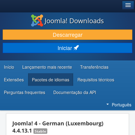
®
JOOMLA!
Joomla! Downloads
DESCARREGAR E EVOLUIR
Descarregar
DESCOBRIR E APRENDER
Iniciar
COMUNIDADE E SUPORTE
RECURSOS PARA PROGRAMADORES
Início
Lançamento mais recente
Transferências
Extensões
Pacotes de idiomas
Requisitos técnicos
Perguntas frequentes
Documentação da API
Português
Joomla! 4 - German (Luxembourg)
4.4.13.1
Stable