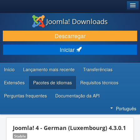
®
JOOMLA!
Joomla! Downloads
DESCARREGAR E EVOLUIR
Descarregar
DESCOBRIR E APRENDER
Iniciar
COMUNIDADE E SUPORTE
RECURSOS PARA PROGRAMADORES
Início
Lançamento mais recente
Transferências
Extensões
Pacotes de idiomas
Requisitos técnicos
Perguntas frequentes
Documentação da API
Português
Joomla! 4 - German (Luxembourg) 4.3.0.1
Stable