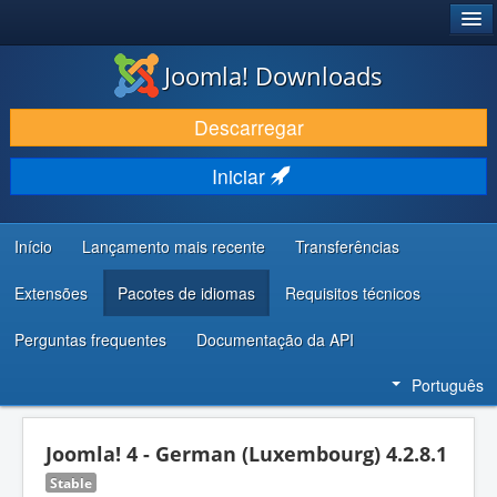
®
JOOMLA!
Joomla! Downloads
DESCARREGAR E EVOLUIR
Descarregar
DESCOBRIR E APRENDER
Iniciar
COMUNIDADE E SUPORTE
RECURSOS PARA PROGRAMADORES
Início
Lançamento mais recente
Transferências
Extensões
Pacotes de idiomas
Requisitos técnicos
Perguntas frequentes
Documentação da API
Português
Joomla! 4 - German (Luxembourg) 4.2.8.1
Stable