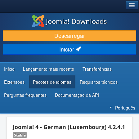
®
JOOMLA!
Joomla! Downloads
DESCARREGAR E EVOLUIR
Descarregar
DESCOBRIR E APRENDER
Iniciar
COMUNIDADE E SUPORTE
RECURSOS PARA PROGRAMADORES
Início
Lançamento mais recente
Transferências
Extensões
Pacotes de idiomas
Requisitos técnicos
Perguntas frequentes
Documentação da API
Português
Joomla! 4 - German (Luxembourg) 4.2.4.1
Stable