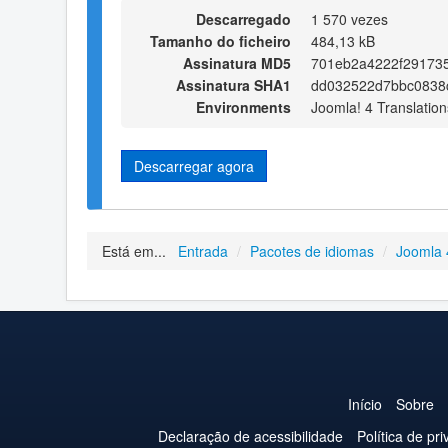
Descarregado
1 570 vezes
Tamanho do ficheiro
484,13 kB
Assinatura MD5
701eb2a4222f29173
Assinatura SHA1
dd032522d7bbc0838
Environments
Joomla! 4 Translation
Descarregar agora
Está em...
Entrada
/
Pacotes de idiomas
/
Joomla 
Início
Sobre
Declaração de acessibilidade
Política de pr