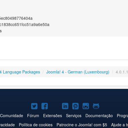
5ec80498776404a
c1838cc651fcc51a9a6e50a
s
4 Language Packages
/
Joomla! 4 - German (Luxembourg)
/
4.0.1.
Joomla!
Joomla!
Joomla!
Joomla!
Joomla!
Joomla!
Joomla!
no
no
no
no
no
no
no
Comunidade
Fórum
Extensões
Serviços
Documentação
Progr
Twitter
Facebook
YouTube
LinkedIn
Pinterest
Instagram
GitHub
ivacidade
Política de cookies
Patrocine o Joomla! com $5
Ajude a t