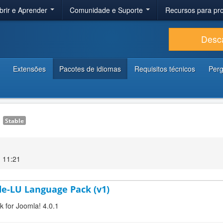
brir e Aprender
Comunidade e Suporte
Recursos para p
Desc
Extensões
Pacotes de idiomas
Requisitos técnicos
Perg
1
Stable
1 11:21
e-LU Language Pack (v1)
 for Joomla! 4.0.1