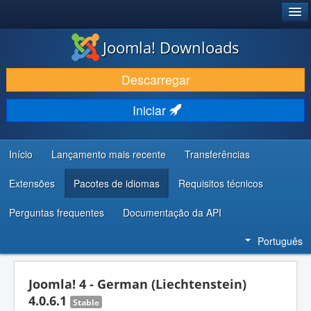
®
JOOMLA!
Joomla! Downloads
DESCARREGAR E EVOLUIR
Descarregar
DESCOBRIR E APRENDER
Iniciar
COMUNIDADE E SUPORTE
RECURSOS PARA PROGRAMADORES
Início
Lançamento mais recente
Transferências
Extensões
Pacotes de idiomas
Requisitos técnicos
Perguntas frequentes
Documentação da API
Português
Joomla! 4 - German (Liechtenstein)
4.0.6.1
Stable