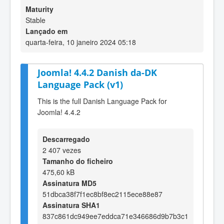
Maturity
Stable
Lançado em
quarta-feira, 10 janeiro 2024 05:18
Joomla! 4.4.2 Danish da-DK
Language Pack (v1)
This is the full Danish Language Pack for
Joomla! 4.4.2
Descarregado
2 407 vezes
Tamanho do ficheiro
475,60 kB
Assinatura MD5
51dbca38f7f1ec8bf8ec2115ece88e87
Assinatura SHA1
837c861dc949ee7eddca71e346686d9b7b3c1