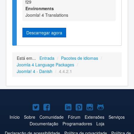
f29
Environments
Joomla! 4 Translations
Descarregar agora
Está em...
Entrada
/
Pacotes de idiomas
/
Joomla 4 Language Packages
/
Joomla! 4 - Danish
/
4.4.2.1
Joomla!
Joomla!
Joomla!
Joomla!
Joomla!
Joomla!
Joomla!
no
no
no
no
no
no
no
Início
Sobre
Comunidade
Fórum
Extensões
Serviços
Documentação
Programadores
Loja
Twitter
Facebook
YouTube
LinkedIn
Pinterest
Instagram
GitHub
Declaração de acessibilidade
Política de privacidade
Política de