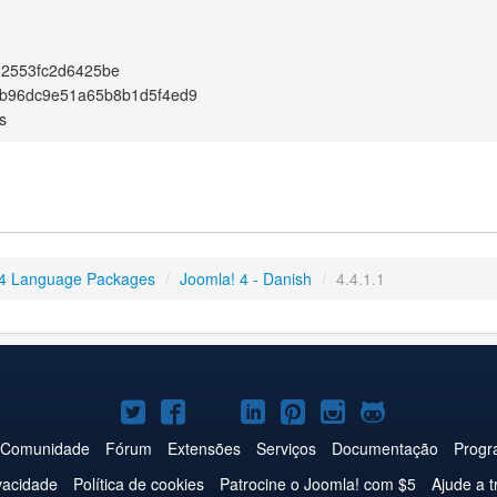
82553fc2d6425be
b96dc9e51a65b8b1d5f4ed9
s
4 Language Packages
/
Joomla! 4 - Danish
/
4.4.1.1
Joomla!
Joomla!
Joomla!
Joomla!
Joomla!
Joomla!
Joomla!
no
no
no
no
no
no
no
Comunidade
Fórum
Extensões
Serviços
Documentação
Progr
Twitter
Facebook
YouTube
LinkedIn
Pinterest
Instagram
GitHub
ivacidade
Política de cookies
Patrocine o Joomla! com $5
Ajude a t