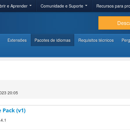
brir e Aprender
Comunidade e Suporte
Recursos para p
Desc
Extensões
Pacotes de idiomas
Requisitos técnicos
Perg
2023 20:05
 Pack (v1)
.4.1