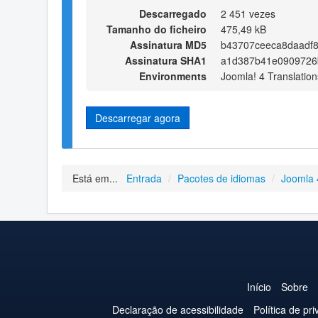
Descarregado
2 451 vezes
Tamanho do ficheiro
475,49 kB
Assinatura MD5
b43707ceeca8daadf
Assinatura SHA1
a1d387b41e0909726
Environments
Joomla! 4 Translation
Descarregar agora
Está em...
Entrada
/
Pacotes de idiomas
/
Joomla 
Início
Sobre
Declaração de acessibilidade
Política de pr