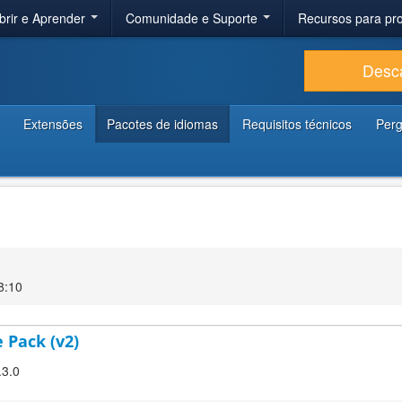
brir e Aprender
Comunidade e Suporte
Recursos para p
Desc
Extensões
Pacotes de idiomas
Requisitos técnicos
Perg
18:10
 Pack (v2)
.3.0