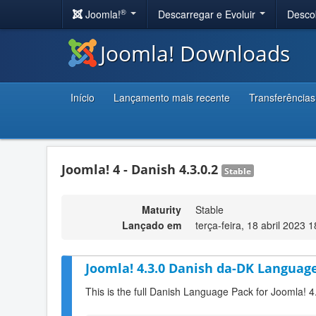
®
Joomla!
Descarregar e Evoluir
Desco
Joomla! Downloads
Início
Lançamento mais recente
Transferências
Joomla! 4 - Danish 4.3.0.2
Stable
Maturity
Stable
Lançado em
terça-feira, 18 abril 2023 
Joomla! 4.3.0 Danish da-DK Language
This is the full Danish Language Pack for Joomla! 4