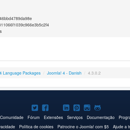
a46bbd4789da98e
811066f1039c966e3b5c2f4
s
4 Language Packages
/
Joomla! 4 - Danish
/
4.3.0.2
Joomla!
Joomla!
Joomla!
Joomla!
Joomla!
Joomla!
Joomla!
no
no
no
no
no
no
no
Comunidade
Fórum
Extensões
Serviços
Documentação
Progr
Twitter
Facebook
YouTube
LinkedIn
Pinterest
Instagram
GitHub
ivacidade
Política de cookies
Patrocine o Joomla! com $5
Ajude a t