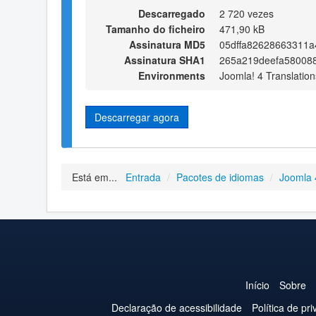
Descarregado
2 720 vezes
Tamanho do ficheiro
471,90 kB
Assinatura MD5
05dffa82628663311
Assinatura SHA1
265a219deefa58008
Environments
Joomla! 4 Translation
Descarregar agora
Está em...
Entrada
/
Pacotes de idiomas
/
Joomla 
Início
Sobre
Declaração de acessibilidade
Política de pr