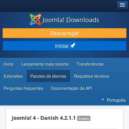
®
JOOMLA!
Joomla! Downloads
DESCARREGAR E EVOLUIR
Descarregar
DESCOBRIR E APRENDER
Iniciar
COMUNIDADE E SUPORTE
RECURSOS PARA PROGRAMADORES
Início
Lançamento mais recente
Transferências
Extensões
Pacotes de idiomas
Requisitos técnicos
Perguntas frequentes
Documentação da API
Português
Joomla! 4 - Danish 4.2.1.1
Stable