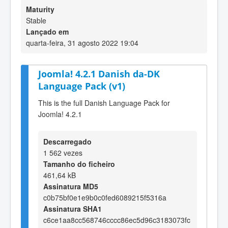
Maturity
Stable
Lançado em
quarta-feira, 31 agosto 2022 19:04
Joomla! 4.2.1 Danish da-DK
Language Pack (v1)
This is the full Danish Language Pack for
Joomla! 4.2.1
Descarregado
1 562 vezes
Tamanho do ficheiro
461,64 kB
Assinatura MD5
c0b75bf0e1e9b0c0fed6089215f5316a
Assinatura SHA1
c6ce1aa8cc568746cccc86ec5d96c3183073fc