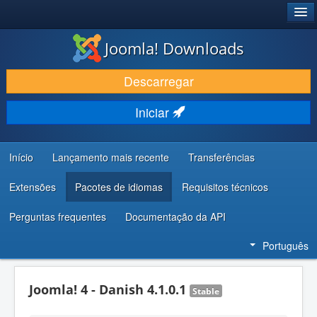
®
JOOMLA!
Joomla! Downloads
DESCARREGAR E EVOLUIR
Descarregar
DESCOBRIR E APRENDER
Iniciar
COMUNIDADE E SUPORTE
RECURSOS PARA PROGRAMADORES
Início
Lançamento mais recente
Transferências
Extensões
Pacotes de idiomas
Requisitos técnicos
Perguntas frequentes
Documentação da API
Português
Joomla! 4 - Danish 4.1.0.1
Stable