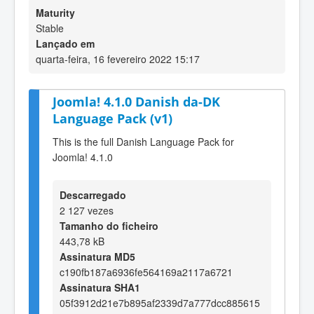
Maturity
Stable
Lançado em
quarta-feira, 16 fevereiro 2022 15:17
Joomla! 4.1.0 Danish da-DK
Language Pack (v1)
This is the full Danish Language Pack for
Joomla! 4.1.0
Descarregado
2 127 vezes
Tamanho do ficheiro
443,78 kB
Assinatura MD5
c190fb187a6936fe564169a2117a6721
Assinatura SHA1
05f3912d21e7b895af2339d7a777dcc885615