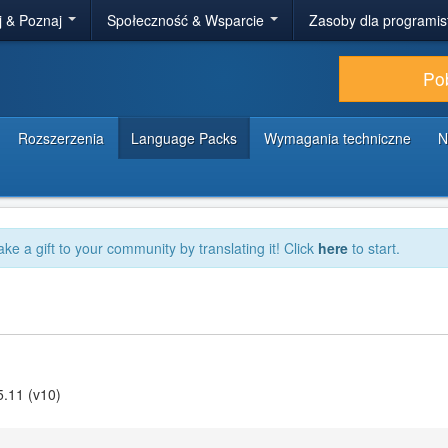
j & Poznaj
Społeczność & Wsparcie
Zasoby dla programi
Po
Rozszerzenia
Language Packs
Wymagania techniczne
N
ake a gift to your community by translating it! Click
here
to start.
5.11 (v10)