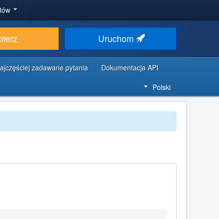
stów
bierz
Uruchom
ajczęściej zadawane pytania
Dokumentacja API
Polski