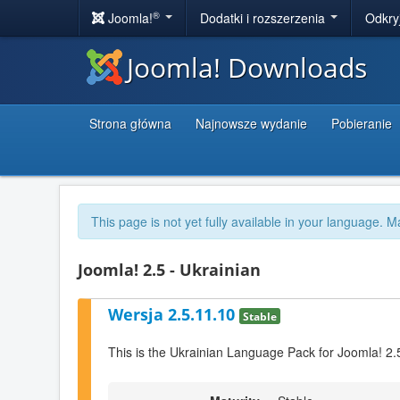
®
Joomla!
Dodatki i rozszerzenia
Odkry
Joomla! Downloads
Strona główna
Najnowsze wydanie
Pobieranie
This page is not yet fully available in your language. M
Joomla! 2.5 - Ukrainian
Wersja 2.5.11.10
Stable
This is the Ukrainian Language Pack for Joomla! 2.