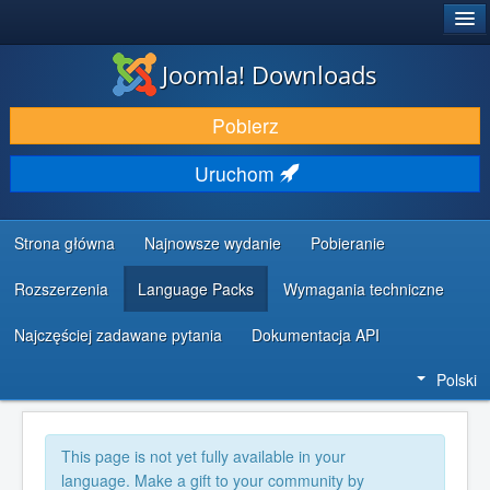
®
JOOMLA!
Joomla! Downloads
DODATKI I ROZSZERZENIA
Pobierz
ODKRYJ & POZNAJ
Uruchom
SPOŁECZNOŚĆ & WSPARCIE
ZASOBY DLA PROGRAMISTÓW
Strona główna
Najnowsze wydanie
Pobieranie
Rozszerzenia
Language Packs
Wymagania techniczne
Najczęściej zadawane pytania
Dokumentacja API
Polski
This page is not yet fully available in your
language. Make a gift to your community by