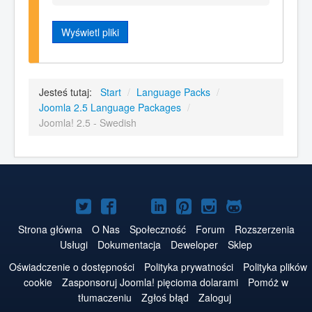
Wyświetl pliki
Jesteś tutaj:
Start
/
Language Packs
/
Joomla 2.5 Language Packages
/
Joomla! 2.5 - Swedish
Joomla!
Joomla!
Joomla!
Joomla!
Joomla!
Joomla!
Joomla!
na
na
na
na
w
na
na
Strona główna
O Nas
Społeczność
Forum
Rozszerzenia
Usługi
Dokumentacja
Deweloper
Sklep
Twitterze
Facebooku
YouTube
LinkedIn
serwisie
Instagramie
GitHubie
Oświadczenie o dostępności
Polityka prywatności
Polityka plików
Pinterest
cookie
Zasponsoruj Joomla! pięcioma dolarami
Pomóż w
tłumaczeniu
Zgłoś błąd
Zaloguj