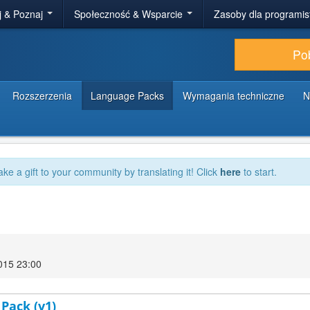
j & Poznaj
Społeczność & Wsparcie
Zasoby dla programi
Po
Rozszerzenia
Language Packs
Wymagania techniczne
N
ake a gift to your community by translating it! Click
here
to start.
015 23:00
 Pack (v1)