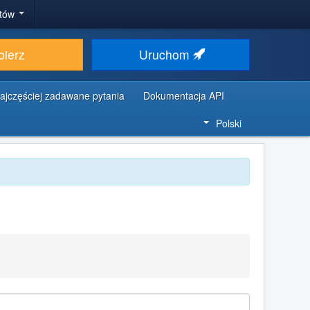
stów
bierz
Uruchom
ajczęściej zadawane pytania
Dokumentacja API
Polski