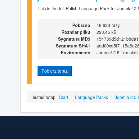
This is the full Polish Language Pack for Joomla! 2.
Pobrano
46 623 razy
Rozmiar pliku
293,45 kB
Sygnatura MD5
154739d5d121b8da1
Sygnatura SHA1
aed00cd5f7115a8e2
Environments
Joomla! 2.5 Translati
Pobierz teraz
Jesteś tutaj:
Start
/
Language Packs
/
Joomla 2.5