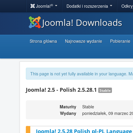
®
Joomla!
Dodatki i rozszerzenia
Odkry
Joomla! Downloads
Strona główna
Najnowsze wydanie
Pobieranie
This page is not yet fully available in your language. M
Joomla! 2.5 - Polish 2.5.28.1
Stable
Maturity
Stable
Wydany
poniedziałek, 09 marzec 2
Joomla! 2.5.28 Polish pl-PL Language