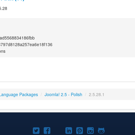
5.28
ad5568834186fbb
8797d8128a257ea6e18f136
ons
 Language Packages
/
Joomla! 2.5 - Polish
/
2.5.28.1
Joomla!
Joomla!
Joomla!
Joomla!
Joomla!
Joomla!
Joomla!