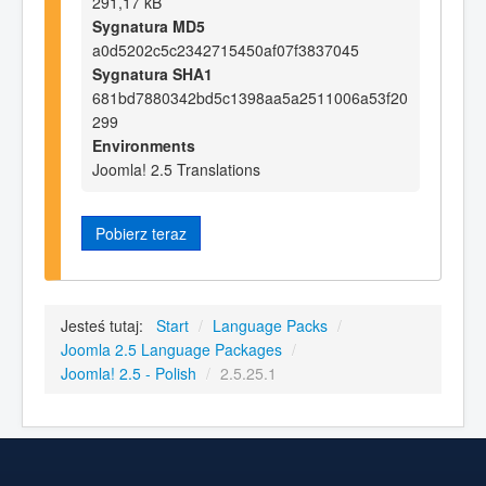
291,17 kB
Sygnatura MD5
a0d5202c5c2342715450af07f3837045
Sygnatura SHA1
681bd7880342bd5c1398aa5a2511006a53f20
299
Environments
Joomla! 2.5 Translations
Pobierz teraz
Jesteś tutaj:
Start
/
Language Packs
/
Joomla 2.5 Language Packages
/
Joomla! 2.5 - Polish
/
2.5.25.1