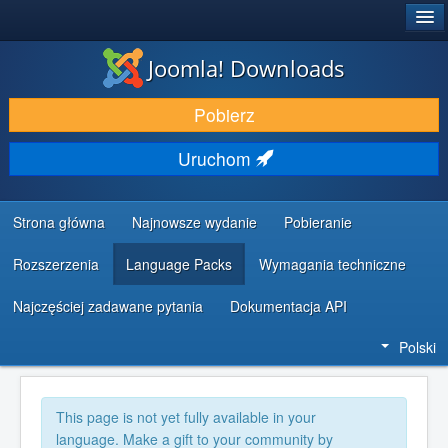
®
JOOMLA!
Joomla! Downloads
DODATKI I ROZSZERZENIA
Pobierz
ODKRYJ & POZNAJ
Uruchom
SPOŁECZNOŚĆ & WSPARCIE
ZASOBY DLA PROGRAMISTÓW
Strona główna
Najnowsze wydanie
Pobieranie
Rozszerzenia
Language Packs
Wymagania techniczne
Najczęściej zadawane pytania
Dokumentacja API
Polski
This page is not yet fully available in your
language. Make a gift to your community by